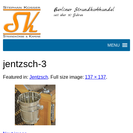
Berliner Strandkorbhandel
seit über 30 Jahren
MENU
jentzsch-3
Featured in:
Jentzsch
. Full size image:
137 × 137
.