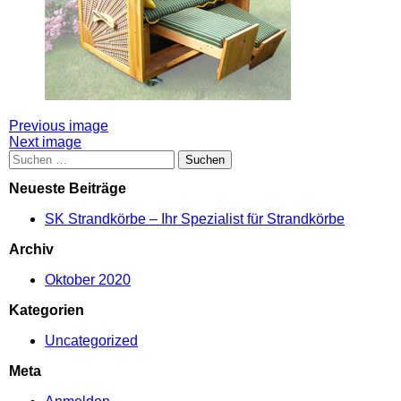
Attachment
Previous image
Next image
post
Suchen
nach:
navigation
Neueste Beiträge
SK Strandkörbe – Ihr Spezialist für Strandkörbe
Archiv
Oktober 2020
Kategorien
Uncategorized
Meta