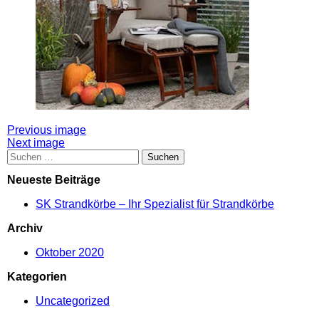
Attachment
Previous image
Next image
post
Suchen
nach:
navigation
Neueste Beiträge
SK Strandkörbe – Ihr Spezialist für Strandkörbe
Archiv
Oktober 2020
Kategorien
Uncategorized