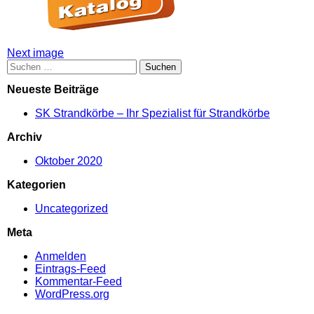
Attachment
Next image
Suchen
post
nach:
Neueste Beiträge
navigation
SK Strandkörbe – Ihr Spezialist für Strandkörbe
Archiv
Oktober 2020
Kategorien
Uncategorized
Meta
Anmelden
Eintrags-Feed
Kommentar-Feed
WordPress.org