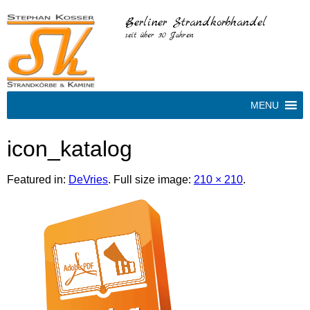
Berliner Strandkorbhandel
seit über 30 Jahren
MENU
icon_katalog
Featured in:
DeVries
. Full size image:
210 × 210
.