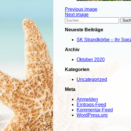
Attachment
Previous image
Next image
post
Suchen
nach:
navigation
Neueste Beiträge
SK Strandkörbe – Ihr Spezi
Archiv
Oktober 2020
Kategorien
Uncategorized
Meta
Anmelden
Eintrags-Feed
Kommentar-Feed
WordPress.org