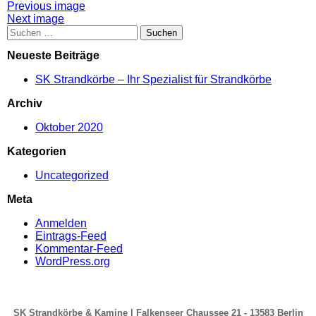
Attachment
Previous image
Next image
post
Suchen
nach:
navigation
Neueste Beiträge
SK Strandkörbe – Ihr Spezialist für Strandkörbe
Archiv
Oktober 2020
Kategorien
Uncategorized
Meta
Anmelden
Eintrags-Feed
Kommentar-Feed
WordPress.org
SK Strandkörbe & Kamine | Falkenseer Chaussee 21 - 13583 Berlin