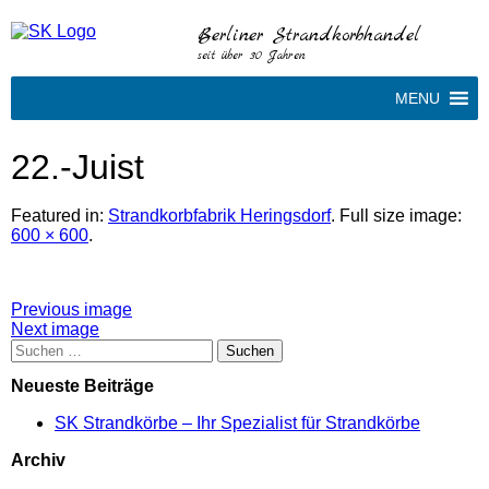
Berliner Strandkorbhandel
seit über 30 Jahren
MENU
22.-Juist
Featured in:
Strandkorbfabrik Heringsdorf
. Full size image:
600 × 600
.
Attachment
Previous image
Next image
post
Suchen
nach:
navigation
Neueste Beiträge
SK Strandkörbe – Ihr Spezialist für Strandkörbe
Archiv