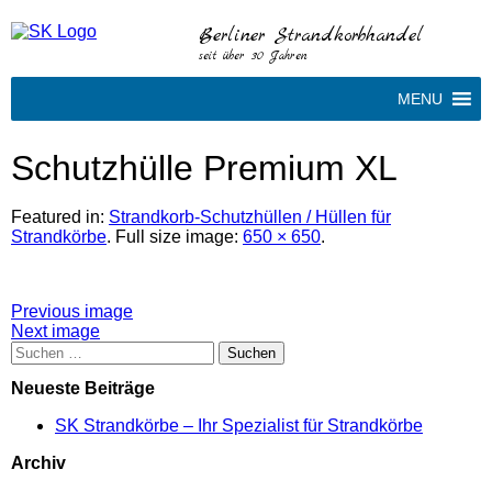
Berliner Strandkorbhandel
seit über 30 Jahren
MENU
Schutzhülle Premium XL
Featured in:
Strandkorb-Schutzhüllen / Hüllen für
Strandkörbe
. Full size image:
650 × 650
.
Attachment
Previous image
Next image
post
Suchen
nach:
navigation
Neueste Beiträge
SK Strandkörbe – Ihr Spezialist für Strandkörbe
Archiv