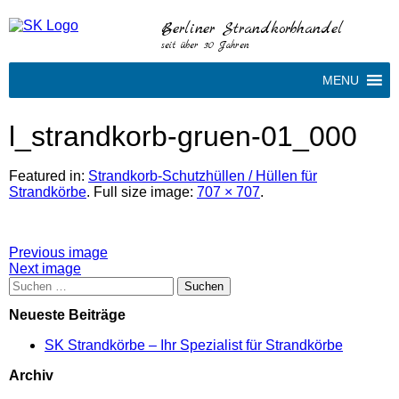
Berliner Strandkorbhandel
seit über 30 Jahren
MENU
l_strandkorb-gruen-01_000
Featured in:
Strandkorb-Schutzhüllen / Hüllen für
Strandkörbe
. Full size image:
707 × 707
.
Attachment
Previous image
Next image
post
Suchen
nach:
navigation
Neueste Beiträge
SK Strandkörbe – Ihr Spezialist für Strandkörbe
Archiv