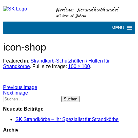
Berliner Strandkorbhandel
seit über 30 Jahren
MENU
icon-shop
Featured in:
Strandkorb-Schutzhüllen / Hüllen für
Strandkörbe
. Full size image:
100 × 100
.
Attachment
Previous image
Next image
post
Suchen
nach:
navigation
Neueste Beiträge
SK Strandkörbe – Ihr Spezialist für Strandkörbe
Archiv